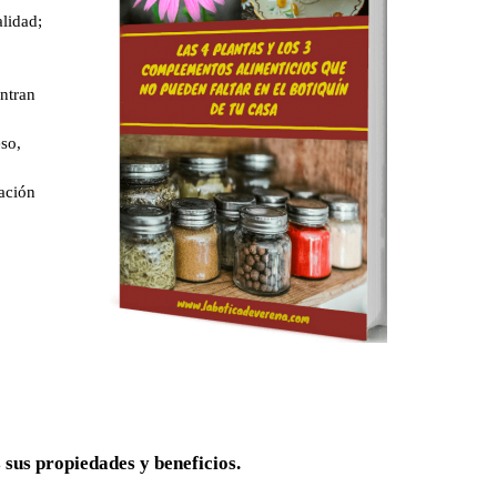
lidad;
entran
so,
ación
sus propiedades y beneficios.