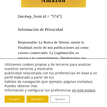
Amazon
[mc4wp_form id = "574"]
Información de Privacidad
Responsable: La Botica de Verena, siendo la
Finalidad; envío de mis publicaciones así como
correos comerciales. La Legitimación; es
gracias a tu consentimiento. Destinatarios: tus
datos se encuentran alojados en mis
Utilizamos cookies propias y de terceros para analizar
nuestros servicios y mostrarte
plataformas de email marketing Mailchimp.
publicidad relacionada con tus preferencias en base a un
Podrás ejercer Tus Derechos de Acceso,
perfil elaborado a partir de tus
Rectificación, Limitación o Suprimir tus datos
hábitos de navegación (por ejemplo, páginas visitadas).
en verena@laboticadeverena.com. Para más
Puedes obtener más
información consulte nuestra
Política de
información y configurar tus preferencias
en este enlace
.
privacidad
Aceptar
Rechazar
Ajustes