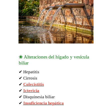
❀ Alteraciones del hígado y vesícula
biliar
✔ Hepatitis
✔ Cirrosis
✔
Colecistitis
✔
Ictericia
✔ Disquinesia biliar
✔
Insuficiencia hepática