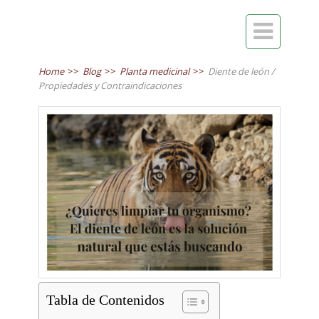

Home
>>
Blog
>>
Planta medicinal
>>
Diente de león /
Propiedades y Contraindicaciones
Tabla de Contenidos