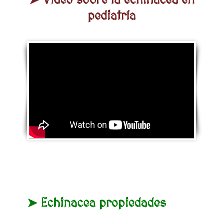
➤ Vídeo sobre la echinacea en
pediatría
➤ Echinacea propiedades