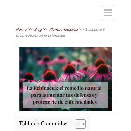

Home
>>
Blog
>>
Planta medicinal
>>
Descubre 9
propiedades de la Echinacea
Tabla de Contenidos