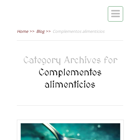

Home
>>
Blog
>>
Complementos alimenticios
Category Archives for
Complementos
alimenticios