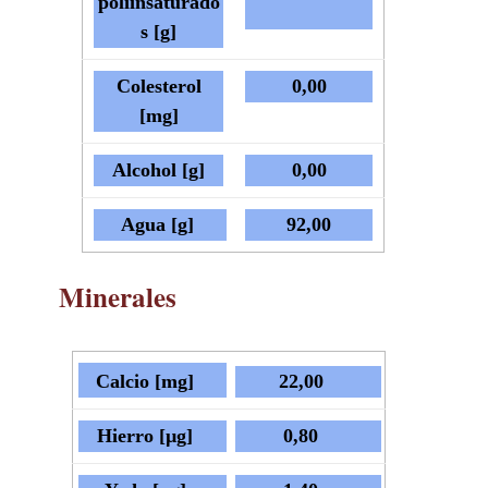
poliinsaturado
s [g]
Colesterol
0,00
[mg]
Alcohol [g]
0,00
Agua [g]
92,00
M
inerales
Calcio [mg]
22,00
Hierro [µg]
0,80