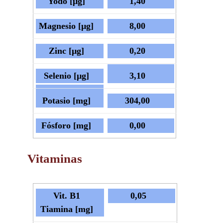
Yodo
[µg]
1,40
Magnesio [µg]
8,00
Zinc
[µg]
0,20
Selenio [µg]
3,10
Potasio [mg]
304,00
Fósforo [mg]
0,00
V
itaminas
Vit. B1
0,05
Tiamina
[mg]