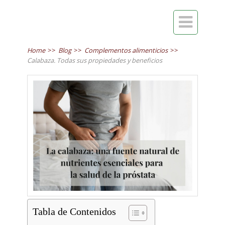

Home
>>
Blog
>>
Complementos alimenticios
>>
Calabaza. Todas sus propiedades y beneficios
Tabla de Contenidos