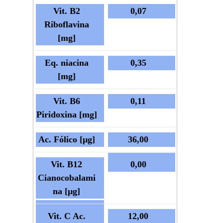
Vit. B2
0,07
Riboflavina
[mg]
Eq. niacina
0,35
[mg]
Vit. B6
0,11
Piridoxina [mg]
Ac. Fólico [µg]
36,00
Vit. B12
0,00
Cianocobalami
na [µg]
Vit. C Ac.
12,00