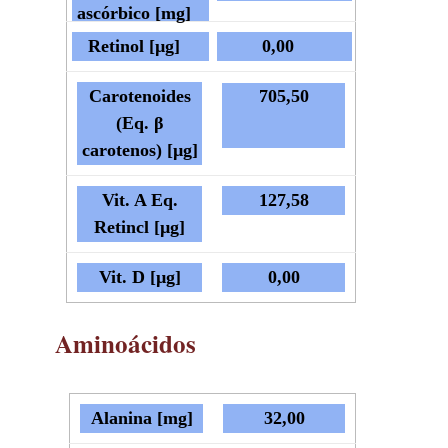
ascórbico [mg]
Retinol [µg]
0,00
Carotenoides
705,50
(Eq. β
carotenos) [µg]
Vit. A Eq.
127,58
Retincl [µg]
Vit. D [µg]
0,00
Aminoácidos
Alanina [mg]
32,00