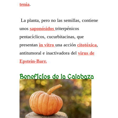
tenia
.
La planta, pero no las semillas, contiene
unos
saponósidos
triterpénicos
pentacíclicos, cucurbitacinas, que
presentan
in vitro
una acción
citotóxica
,
antitumoral e inactivadora del
virus de
Epstein-Barr.
Beneficios de la Calabaza