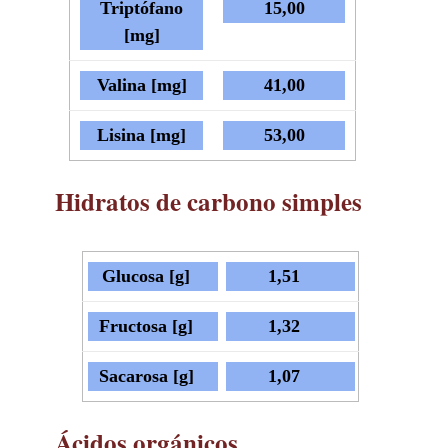
Triptófano
15,00
[mg]
Valina [mg]
41,00
Lisina [mg]
53,00
Hidratos de carbono simples
Glucosa [g]
1,51
Fructosa [g]
1,32
Sacarosa [g]
1,07
Ácidos orgánicos