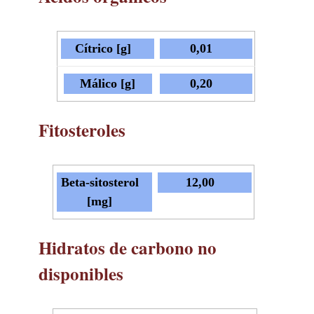
Cítrico [g]
0,01
Málico [g]
0,20
Fitosteroles
Beta-sitosterol
12,00
[mg]
Hidratos de carbono no
disponibles